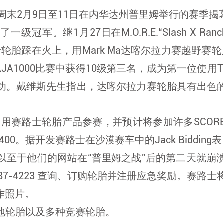
末2月9日至11日在内华达州普里姆举行的赛季揭幕战中，贾
得了一级冠军。继1月27日在M.O.R.E.“Slash X
赛路士轮胎踩在火上，用Mark Ma达喀尔拉力赛越野
JA1000比赛中获得10级第三名，成为第一位使用TR
功。戴维斯先生指出，达喀尔拉力赛轮胎具有出色
赛季使用赛路士轮胎产品参赛，并预计将参加许多SCORE
00。据开发赛路士在沙漠赛车中的Jack Bidding表示，G
以至于他们的网站在“普里姆之战”后的第二天就崩
致电 844-887-4223 查询、订购轮胎并注册应急奖励。赛
作照片。
地轮胎以及多种竞赛轮胎。