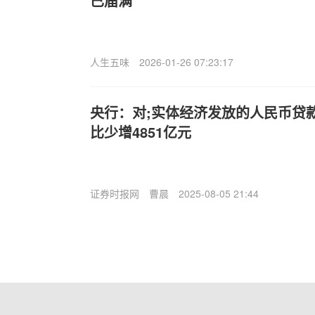
已届满
人生五味
2026-01-26 07:23:17
央行：对;实体经济发放的人民币贷款增
比少增4851亿元
证券时报网
曹晨
2025-08-05 21:44