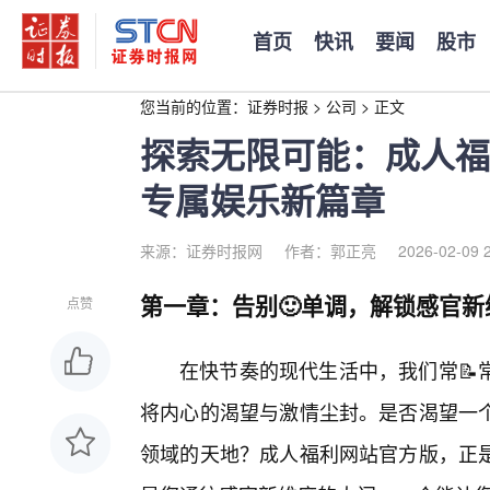
首页
快讯
要闻
股市
您当前的位置：
证券时报
>
公司
>
正文
探索无限可能：成人福
专属娱乐新篇章
来源：证券时报网
作者：郭正亮
2026-02-09 
第一章：告别🙂单调，解锁感官新
点赞
在快节奏的现代生活中，我们常📝
将内心的渴望与激情尘封。是否渴望一
领域的天地？成人福利网站官方版，正