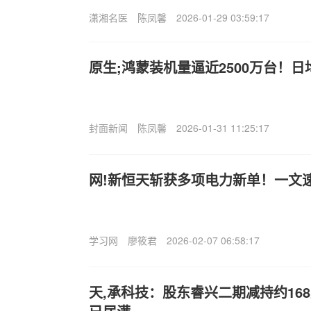
潇湘名医
陈凤馨
2026-01-29 03:59:17
原生;鸿蒙装机量逼近2500万台！日均
封面新闻
陈凤馨
2026-01-31 11:25:17
网!新恒天斩获多项电力新单！一文
学习网
廖筱君
2026-02-07 06:58:17
天,承科技：股东睿兴二期减持约16