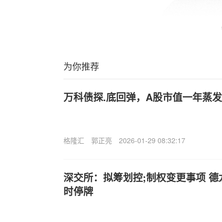
为你推荐
万科债探.底回弹，A股市值一年蒸发
格隆汇
郭正亮
2026-01-29 08:32:17
深交所：拟筹划控;制权变更事项 德
时停牌