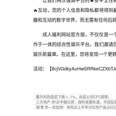
让我们再次强调平台的🔥安🎯全
🔥互动，您的个人信息和隐私都将得到
趣和互动的数字世界，而无需有任何后
成人福利网站官方版，不仅仅是一
作于一体的综合性娱乐平台。我们邀请
娱乐新篇章。在这里，您将发现一个更
活动：【
8cjVGdkyAuHwSRRkeCZXbTJ
戴尔科技盘前下跌:1..1%，此前公司CFO辞职
三大地产.央!企中报比拼：保利发展失速，华润反超
销‘售’步—伐加快！有险企上半年分红险产品占比