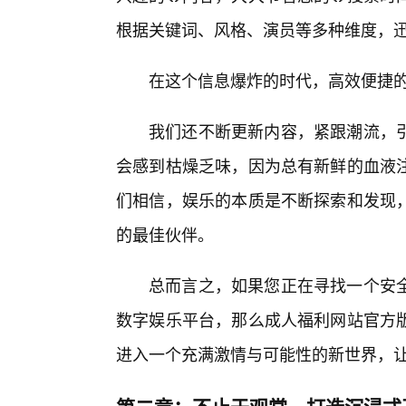
根据关键词、风格、演员等多种维度，
在这个信息爆炸的时代，高效便捷
我们还不断更新内容，紧跟潮流，引
会感到枯燥乏味，因为总有新鲜的血液
们相信，娱乐的本质是不断探索和发现
的最佳伙伴。
总而言之，如果您正在寻找一个安全
数字娱乐平台，那么成人福利网站官方
进入一个充满激情与可能性的新世界，让