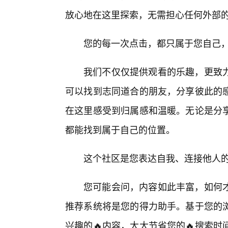
放心地在这里探索，无需担心任何外部
您的每一次点击，都只属于您自己
我们不仅仅提供观看的乐趣，更致
可以找到志同道合的朋友，分享彼此的
在这里感受到归属感和温暖。无论是分
都能找到属于自己的位置。
这个社区是您表达自我、连接他人
您可能会问，内容如此丰富，如何
推荐系统将是您的得力助手。基于您的
兴趣的🔥内容，大大节省您的🔥搜索